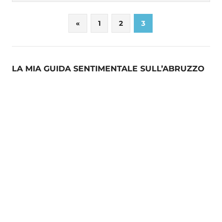
Paginazione
Previous
«
1
2
3
Posts
degli
articoli
LA MIA GUIDA SENTIMENTALE SULL’ABRUZZO