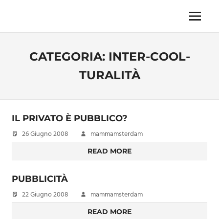
Skip
to
Menu
Unica,
content
imprescindibile,
imponderabile,
CATEGORIA:
INTER-COOL-
inevitabile
Mammamsterdam
TURALITÀ
da
oggi
anche
in
IL PRIVATO È PUBBLICO?
formato
monodose
26 Giugno 2008
mammamsterdam
e
READ MORE
nuova
confezione
migliorata
PUBBLICITÀ
22 Giugno 2008
mammamsterdam
READ MORE