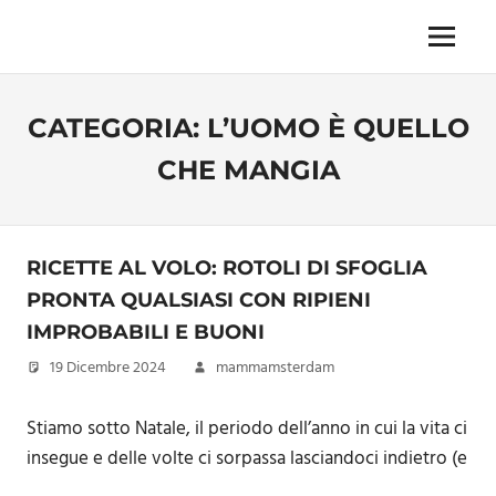
Skip
to
Menu
Unica,
content
imprescindibile,
imponderabile,
CATEGORIA:
L’UOMO È QUELLO
inevitabile
Mammamsterdam
CHE MANGIA
da
oggi
anche
in
RICETTE AL VOLO: ROTOLI DI SFOGLIA
formato
monodose
PRONTA QUALSIASI CON RIPIENI
e
IMPROBABILI E BUONI
nuova
19 Dicembre 2024
mammamsterdam
confezione
migliorata
Stiamo sotto Natale, il periodo dell’anno in cui la vita ci
insegue e delle volte ci sorpassa lasciandoci indietro (e