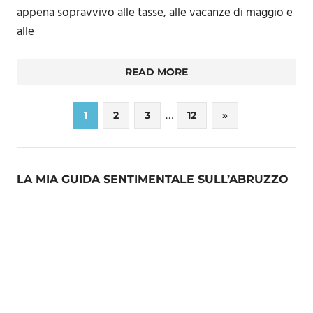
appena sopravvivo alle tasse, alle vacanze di maggio e
alle
READ MORE
Paginazione
…
Next
1
2
3
12
»
Posts
degli
articoli
LA MIA GUIDA SENTIMENTALE SULL’ABRUZZO