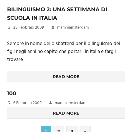
BILINGUISMO 2: UNA SETTIMANA DI
SCUOLA IN ITALIA
28 Febbraio 2009
mammamsterdam
Sempre in nome dello sbattersi per il bilinguismo dei
figli negli anni ho capito che portarli in Italia e fargli
trovare
READ MORE
100
6 Febbraio 2009
mammamsterdam
READ MORE
Paginazione
Next
1
2
3
»