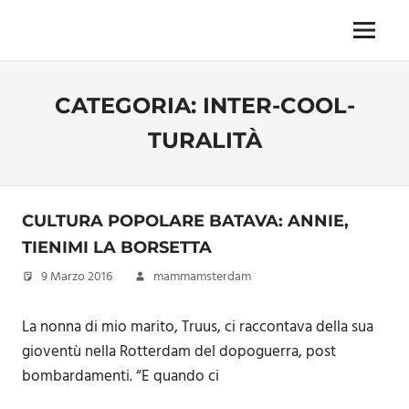
Skip
to
Menu
Unica,
content
imprescindibile,
imponderabile,
CATEGORIA:
INTER-COOL-
inevitabile
Mammamsterdam
TURALITÀ
da
oggi
anche
in
CULTURA POPOLARE BATAVA: ANNIE,
formato
monodose
TIENIMI LA BORSETTA
e
9 Marzo 2016
mammamsterdam
nuova
confezione
La nonna di mio marito, Truus, ci raccontava della sua
migliorata
gioventù nella Rotterdam del dopoguerra, post
bombardamenti. “E quando ci