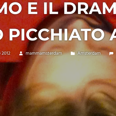
MO E IL DRA
 PICCHIATO 
 2012
mammamsterdam
Amsterdam