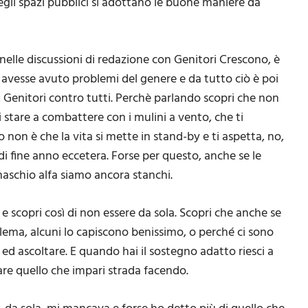
gli spazi pubblici si adottano le buone maniere da
nelle discussioni di redazione con Genitori Crescono, è
i avesse avuto problemi del genere e da tutto ciò è poi
 Genitori contro tutti. Perchè parlando scopri che non
i stare a combattere con i mulini a vento, che ti
 non è che la vita si mette in stand-by e ti aspetta, no,
gi di fine anno eccetera. Forse per questo, anche se le
maschio alfa siamo ancora stanchi.
ta e scopri così di non essere da sola. Scopri che anche se
lema, alcuni lo capiscono benissimo, o perché ci sono
d ascoltare. E quando hai il sostegno adatto riesci a
zare quello che impari strada facendo.