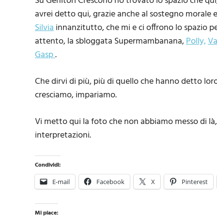
Su Genitori Crescono ho trovato lo spazio che qui
avrei detto qui, grazie anche al sostegno morale e 
Silvia
innanzitutto, che mi e ci offrono lo spazio per
attento, la sbloggata Supermambanana,
Polly,
Va
Gasp
.
Che dirvi di più, più di quello che hanno detto lo
cresciamo, impariamo.
Vi metto qui la foto che non abbiamo messo di là
interpretazioni.
Condividi:
E-mail
Facebook
X
Pinterest
Mi piace: