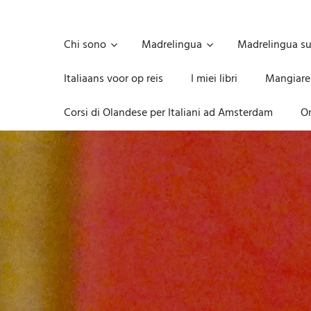
Skip
to
Unica,
content
imprescindibile,
Chi sono
Madrelingua
Madrelingua s
imponderabile,
inevitabile
Italiaans voor op reis
I miei libri
Mangiare
Mammamsterdam
da
Corsi di Olandese per Italiani ad Amsterdam
On
oggi
anche
in
formato
monodose
e
nuova
confezione
migliorata