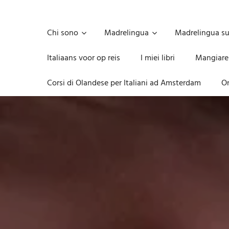
Skip
to
Unica,
content
imprescindibile,
Chi sono
Madrelingua
Madrelingua s
imponderabile,
inevitabile
Italiaans voor op reis
I miei libri
Mangiare
Mammamsterdam
da
Corsi di Olandese per Italiani ad Amsterdam
On
oggi
anche
in
formato
monodose
e
nuova
confezione
migliorata