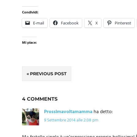
Condividi:
E-mail
Facebook
X
Pinterest
Mi piace:
Navigazione
PREVIOUS POST
articoli
4 COMMENTS
Prossimavoltamamma
ha detto:
9 Settembre 2014 alle 2:08 pm