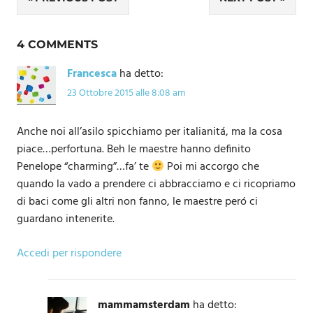
Navigazione
articoli
4 COMMENTS
Francesca
ha detto:
23 Ottobre 2015 alle 8:08 am
Anche noi all’asilo spicchiamo per italianitá, ma la cosa
piace…perfortuna. Beh le maestre hanno definito
Penelope “charming”…fa’ te
Poi mi accorgo che
quando la vado a prendere ci abbracciamo e ci ricopriamo
di baci come gli altri non fanno, le maestre peró ci
guardano intenerite.
Accedi per rispondere
mammamsterdam
ha detto: