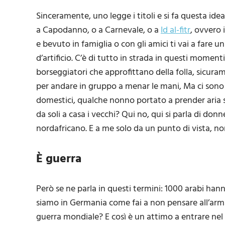
Sinceramente, uno legge i titoli e si fa questa ide
a Capodanno, o a Carnevale, o a
Id al-fitr
, ovvero 
e bevuto in famiglia o con gli amici ti vai a fare u
d’artificio. C’è di tutto in strada in questi mome
borseggiatori che approfittano della folla, sicura
per andare in gruppo a menar le mani, Ma ci sono 
domestici, qualche nonno portato a prender aria sulla
da soli a casa i vecchi? Qui no, qui si parla di d
nordafricano. E a me solo da un punto di vista, no
È guerra
Però se ne parla in questi termini: 1000 arabi ha
siamo in Germania come fai a non pensare all’armat
guerra mondiale? E così è un attimo a entrare nel