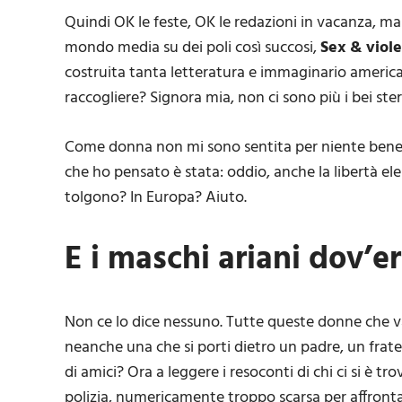
Quindi OK le feste, OK le redazioni in vacanza, ma 
mondo media su dei poli così succosi,
Sex & viol
costruita tanta letteratura e immaginario americ
raccogliere? Signora mia, non ci sono più i bei ster
Come donna non mi sono sentita per niente bene,
che ho pensato è stata: oddio, anche la libertà el
tolgono? In Europa? Aiuto.
E i maschi ariani dov’e
Non ce lo dice nessuno. Tutte queste donne che v
neanche una che si porti dietro un padre, un fratel
di amici? Ora a leggere i resoconti di chi ci si è t
polizia, numericamente troppo scarsa per affrontar