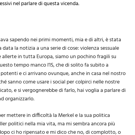
essivi nel parlare di questa vicenda.
stava sapendo nei primi momenti, mia e di altri, è stata
data la notizia a una serie di cose: violenza sessuale
ie allerte in tutta Europa, siamo un pochino fragili su
esto tempo manco l’IS, che di solito fa subito a
 potenti e ci arrivano ovunque, anche in casa nel nostro
ché sanno come usare i social per colpirci nelle nostre
cato, e si vergognerebbe di farlo, hai voglia a parlare di
ad organizzarlo.
r mettere in difficoltà la Merkel e la sua politica
iller politici nella mia vita, ma mi sembra ancora più
se dopo ci ho ripensato e mi dico che no, di complotto, o