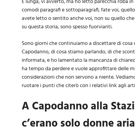
È lunga, vi avverto, ma ho letto parecchia roba in 
comodi paragrafi e sottoparagrafi, fate voi, quello
avete letto o sentito anche voi, non su quello che p
su questa storia, sono spesso fuorvianti.
Sono giorni che continuiamo a discettare di cosa d
Capodanno, di cosa stiamo parlando, di che scontro
informata, e ho lamentato la mancanza di chiarezza
ha tempo da perdere e vuole approfittare delle mie
considerazioni che non servono a niente. Vediamo 
ruotare i punti che citerò con i relativi link agli ar
A Capodanno alla Stazi
c’erano solo donne ari