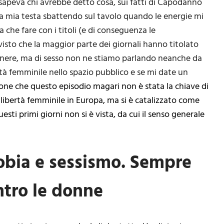
i sapeva chi avrebbe detto cosa, sui fatti di Capodanno
a la mia testa sbattendo sul tavolo quando le energie mi
a che fare con i titoli (e di conseguenza le
 visto che la maggior parte dei giornali hanno titolato
enere, ma di sesso non ne stiamo parlando neanche da
rtà femminile nello spazio pubblico e se mi date un
ione che questo episodio magari non è stata la chiave di
 libertà femminile in Europa, ma si è catalizzato come
uesti primi giorni non si è vista, da cui il senso generale
fobia e sessismo. Sempre
ntro le donne