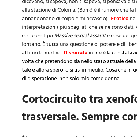
dicevano, si sapeva, non si sapeva, si pensava e s
alla stazione di Colonia. (Bonk! è il rumore che f
abbandonano di colpo e mi accascio).
Erotico
ha 
interpretazioni) più sbagliati che se ne sono dati,
con cose tipo
Massive sexual assault
e cose del g
lontano. È tutta una questione di potere e di libe
attimo lo motivo.
Disperata
infine è la constataz
volta che pretendono sia nello stato attuale della
tale e allora spero lo si usi in meglio. Cosa che in q
di disperazione, non solo mio come donna.
Cortocircuito tra xeno
trasversale. Sempre co