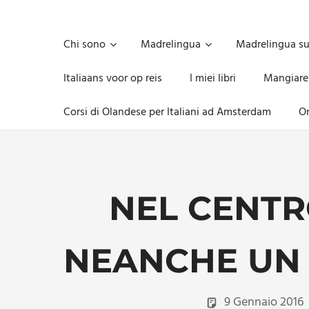
Skip
to
Unica,
content
imprescindibile,
Chi sono
Madrelingua
Madrelingua s
imponderabile,
inevitabile
Italiaans voor op reis
I miei libri
Mangiare
Mammamsterdam
da
Corsi di Olandese per Italiani ad Amsterdam
On
oggi
anche
in
formato
monodose
e
NEL CENTR
nuova
confezione
migliorata
NEANCHE UN 
9 Gennaio 2016