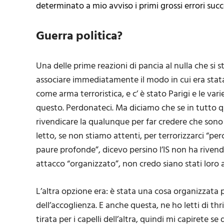
determinato a mio avviso i primi grossi errori succ
Guerra politica?
Una delle prime reazioni di pancia al nulla che si 
associare immediatamente il modo in cui era stata 
come arma terroristica, e c’ è stato Parigi e le var
questo. Perdonateci. Ma diciamo che se in tutto qu
rivendicare la qualunque per far credere che sono
letto, se non stiamo attenti, per terrorizzarci “per
paure profonde”, dicevo persino l’IS non ha rivendi
attacco “organizzato”, non credo siano stati loro 
L’altra opzione era: è stata una cosa organizzata pe
dell’accoglienza. E anche questa, ne ho letti di thr
tirata per i capelli dell’altra, quindi mi capirete 