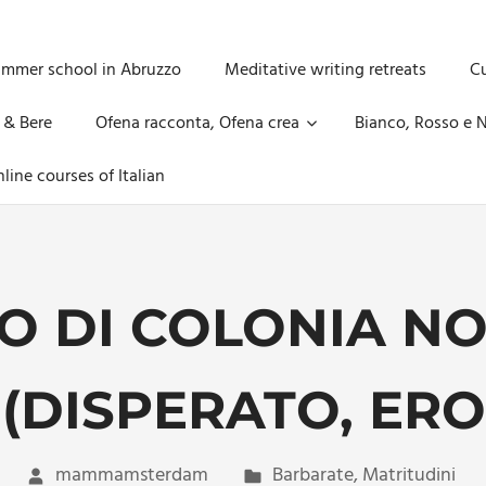
ummer school in Abruzzo
Meditative writing retreats
Cu
 & Bere
Ofena racconta, Ofena crea
Bianco, Rosso e N
line courses of Italian
O DI COLONIA NO
(DISPERATO, EROT
mammamsterdam
Barbarate
,
Matritudini