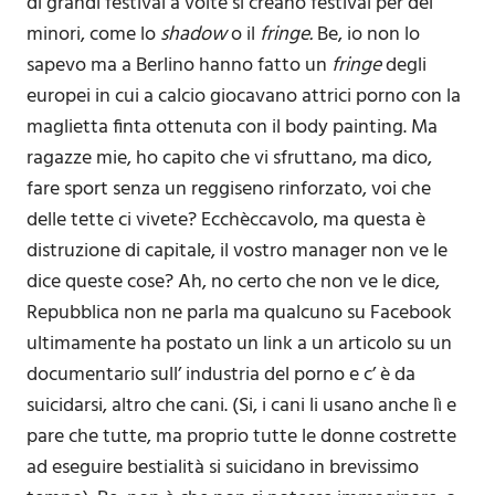
di grandi festival a volte si creano festival per dei
minori, come lo
shadow
o il
fringe.
Be, io non lo
sapevo ma a Berlino hanno fatto un
fringe
degli
europei in cui a calcio giocavano attrici porno con la
maglietta finta ottenuta con il body painting. Ma
ragazze mie, ho capito che vi sfruttano, ma dico,
fare sport senza un reggiseno rinforzato, voi che
delle tette ci vivete? Ecchèccavolo, ma questa è
distruzione di capitale, il vostro manager non ve le
dice queste cose? Ah, no certo che non ve le dice,
Repubblica non ne parla ma qualcuno su Facebook
ultimamente ha postato un link a un articolo su un
documentario sull’ industria del porno e c’ è da
suicidarsi, altro che cani. (Si, i cani li usano anche lì e
pare che tutte, ma proprio tutte le donne costrette
ad eseguire bestialità si suicidano in brevissimo