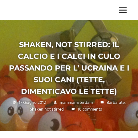
Skip
to
Menu
Unica,
content
imprescindibile,
imponderabile,
inevitabile
Mammamsterdam
SHAKEN, NOT STIRRED: IL
da
CALCIO E I CALCI IN CULO
oggi
anche
PASSANDO PER L’ UCRAINA E I
in
formato
SUOI CANI (TETTE,
monodose
e
DIMENTICAVO LE TETTE)
nuova
17 Giugno 2012
mammamsterdam
Barbarate
,
confezione
Shaken not stirred
10 comments
migliorata