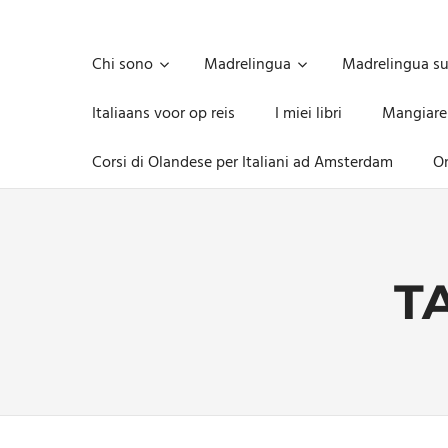
Skip
to
Unica,
content
imprescindibile,
Chi sono
Madrelingua
Madrelingua s
imponderabile,
inevitabile
Italiaans voor op reis
I miei libri
Mangiare
Mammamsterdam
da
Corsi di Olandese per Italiani ad Amsterdam
On
oggi
anche
in
formato
monodose
e
T
nuova
confezione
migliorata