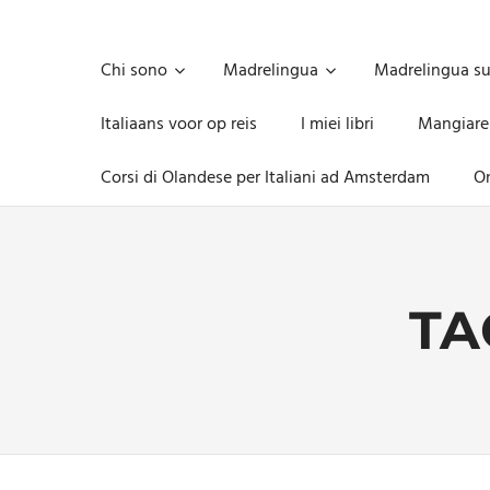
Skip
to
Unica,
content
imprescindibile,
Chi sono
Madrelingua
Madrelingua s
imponderabile,
inevitabile
Italiaans voor op reis
I miei libri
Mangiare
Mammamsterdam
da
Corsi di Olandese per Italiani ad Amsterdam
On
oggi
anche
in
formato
monodose
e
TA
nuova
confezione
migliorata