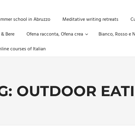
ummer school in Abruzzo
Meditative writing retreats
Cu
 & Bere
Ofena racconta, Ofena crea
Bianco, Rosso e N
line courses of Italian
G:
OUTDOOR EAT