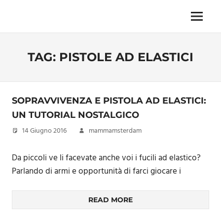
Skip
to
Menu
Unica,
content
imprescindibile,
imponderabile,
TAG:
PISTOLE AD ELASTICI
inevitabile
Mammamsterdam
da
oggi
anche
SOPRAVVIVENZA E PISTOLA AD ELASTICI:
in
UN TUTORIAL NOSTALGICO
formato
14 Giugno 2016
mammamsterdam
monodose
e
nuova
Da piccoli ve li facevate anche voi i fucili ad elastico?
confezione
Parlando di armi e opportunità di farci giocare i
migliorata
READ MORE