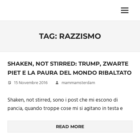
Skip
to
Menu
Unica,
content
imprescindibile,
imponderabile,
TAG:
RAZZISMO
inevitabile
Mammamsterdam
da
oggi
anche
SHAKEN, NOT STIRRED: TRUMP, ZWARTE
in
PIET E LA PAURA DEL MONDO RIBALTATO
formato
15 Novembre 2016
mammamsterdam
monodose
e
nuova
Shaken, not stirred, sono i post che mi escono di
confezione
pancia, quando troppe cose mi si agitano in testa e
migliorata
READ MORE