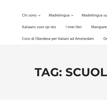
Skip
to
Unica,
content
imprescindibile,
Chi sono
Madrelingua
Madrelingua s
imponderabile,
inevitabile
Italiaans voor op reis
I miei libri
Mangiare
Mammamsterdam
da
Corsi di Olandese per Italiani ad Amsterdam
On
oggi
anche
in
formato
monodose
e
TAG:
SCUOL
nuova
confezione
migliorata