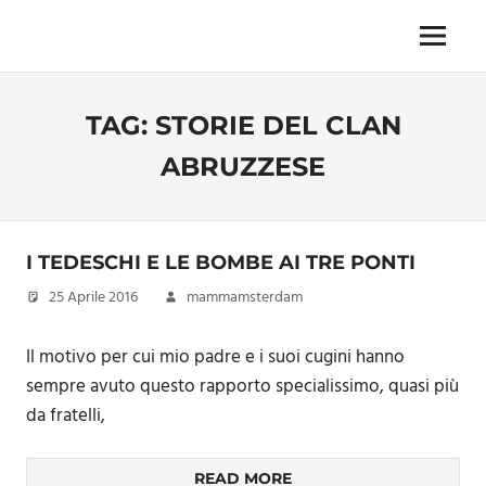
Skip
to
Menu
Unica,
content
imprescindibile,
imponderabile,
TAG:
STORIE DEL CLAN
inevitabile
Mammamsterdam
ABRUZZESE
da
oggi
anche
in
I TEDESCHI E LE BOMBE AI TRE PONTI
formato
monodose
25 Aprile 2016
mammamsterdam
e
nuova
Il motivo per cui mio padre e i suoi cugini hanno
confezione
sempre avuto questo rapporto specialissimo, quasi più
migliorata
da fratelli,
READ MORE