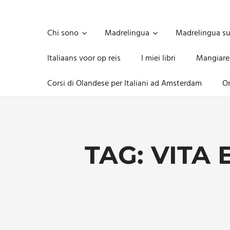
Skip
to
Unica,
content
imprescindibile,
Chi sono
Madrelingua
Madrelingua s
imponderabile,
inevitabile
Italiaans voor op reis
I miei libri
Mangiare
Mammamsterdam
da
Corsi di Olandese per Italiani ad Amsterdam
On
oggi
anche
in
formato
monodose
e
TAG:
VITA 
nuova
confezione
migliorata