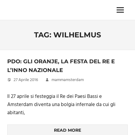
Skip
to
Menu
Unica,
content
imprescindibile,
imponderabile,
TAG:
WILHELMUS
inevitabile
Mammamsterdam
da
oggi
anche
PDO: GLI ORANJE, LA FESTA DEL RE E
in
L’INNO NAZIONALE
formato
27 Aprile 2016
mammamsterdam
monodose
e
nuova
Il 27 aprile si festeggia il Re dei Paesi Bassi e
confezione
Amsterdam diventa una bolgia infernale da cui gli
migliorata
abitanti,
READ MORE