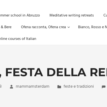
ummer school in Abruzzo
Meditative writing retreats
Cu
 & Bere
Ofena racconta, Ofena crea
Bianco, Rosso e N
line courses of Italian
, FESTA DELLA R
8
mammamsterdam
feste e tradizioni