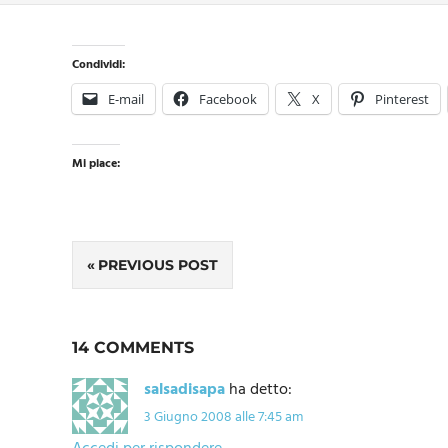
Condividi:
E-mail
Facebook
X
Pinterest
Mi piace:
Navigazione
PREVIOUS POST
articoli
14 COMMENTS
salsadisapa
ha detto:
3 Giugno 2008 alle 7:45 am