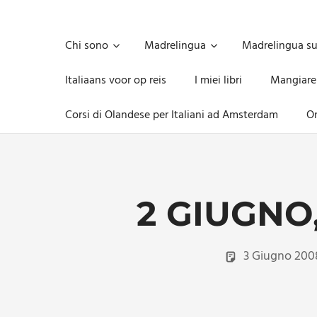
Skip
to
Unica,
content
imprescindibile,
Chi sono
Madrelingua
Madrelingua s
imponderabile,
inevitabile
Italiaans voor op reis
I miei libri
Mangiare
Mammamsterdam
da
Corsi di Olandese per Italiani ad Amsterdam
On
oggi
anche
in
formato
monodose
e
2 GIUGNO
nuova
confezione
migliorata
3 Giugno 200