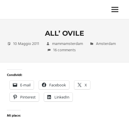
Skip
to
Menu
Unica,
content
imprescindibile,
imponderabile,
ALL’ OVILE
inevitabile
Mammamsterdam
10 Maggio 2011
mammamsterdam
Amsterdam
da
16 comments
oggi
anche
in
formato
Condividi:
monodose
e
E-mail
Facebook
X
nuova
confezione
Pinterest
LinkedIn
migliorata
Mi piace: