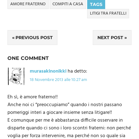
AMORE FRATERNO
COMPITI A CASA
TAGS
LITIGI TRA FRATELLI
Navigazione
PREVIOUS POST
NEXT POST
articoli
ONE COMMENT
murasakinonikki
ha detto:
18 Novembre 2013 alle 10:27 am
Eh sì, è amore fraterno!!
Anche noi ci “preoccupiamo” quando i nostri passano
pomeriggi interi a giocare insieme senza litigare!!
E comunque per me è abbastanza difficile osservare in
disparte quando ci sono i loro scontri fraterni: non perché
voglia per forza intervenire, ma perché non so quale sia