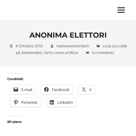
Skip
to
Menu
Unica,
content
imprescindibile,
imponderabile,
ANONIMA ELETTORI
inevitabile
Mammamsterdam
4 Ottobre 2010
mammamsterdam
cosa succede
da
ad Amsterdam
,
l'arte come artificio
6 comments
oggi
anche
in
formato
Condividi:
monodose
e
E-mail
Facebook
X
nuova
confezione
Pinterest
LinkedIn
migliorata
Mi piace: