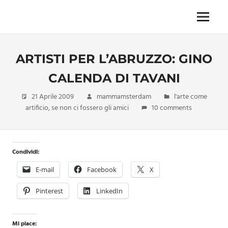
Skip
to
Menu
Unica,
content
imprescindibile,
imponderabile,
ARTISTI PER L’ABRUZZO: GINO
inevitabile
Mammamsterdam
CALENDA DI TAVANI
da
oggi
21 Aprile 2009
mammamsterdam
l'arte come
anche
artificio
,
se non ci fossero gli amici
10 comments
in
formato
monodose
e
Condividi:
nuova
E-mail
Facebook
X
confezione
migliorata
Pinterest
LinkedIn
Mi piace: