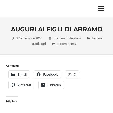
Skip
to
Menu
Unica,
content
imprescindibile,
imponderabile,
AUGURI AI FIGLI DI ABRAMO
inevitabile
Mammamsterdam
9 Settembre 2010
mammamsterdam
feste e
da
tradizioni
8 comments
oggi
anche
in
formato
Condividi:
monodose
e
E-mail
Facebook
X
nuova
confezione
Pinterest
LinkedIn
migliorata
Mi piace: