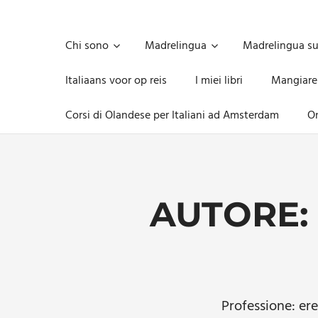
Skip
to
Unica,
content
imprescindibile,
Chi sono
Madrelingua
Madrelingua s
imponderabile,
inevitabile
Italiaans voor op reis
I miei libri
Mangiare
Mammamsterdam
da
Corsi di Olandese per Italiani ad Amsterdam
On
oggi
anche
in
formato
monodose
e
AUTORE
nuova
confezione
migliorata
Professione: ere