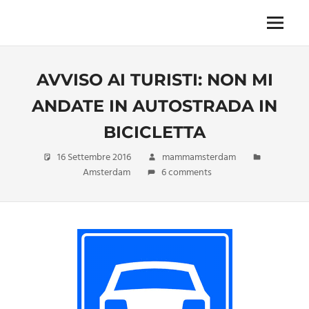
Skip
to
Menu
Unica,
content
imprescindibile,
imponderabile,
AVVISO AI TURISTI: NON MI
inevitabile
Mammamsterdam
ANDATE IN AUTOSTRADA IN
da
oggi
BICICLETTA
anche
in
16 Settembre 2016
mammamsterdam
formato
Amsterdam
6 comments
monodose
e
nuova
confezione
migliorata