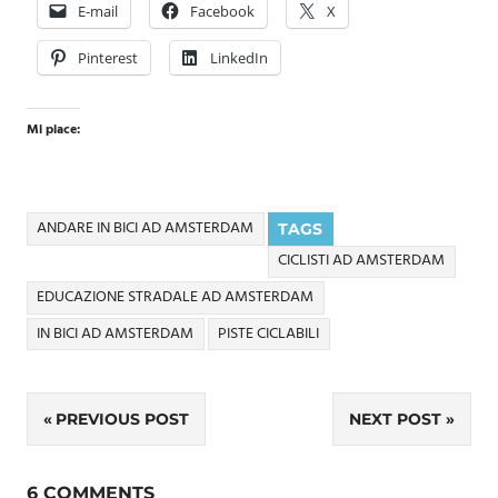
E-mail
Facebook
X
Pinterest
LinkedIn
Mi piace:
ANDARE IN BICI AD AMSTERDAM
TAGS
CICLISTI AD AMSTERDAM
EDUCAZIONE STRADALE AD AMSTERDAM
IN BICI AD AMSTERDAM
PISTE CICLABILI
Navigazione
PREVIOUS POST
NEXT POST
articoli
6 COMMENTS