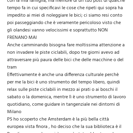
con la mia famiglia, ma memore di un tuo post di qualche
tempo fa in cui specificavi le cose che ripeti qui sopra ha
impedito ai miei di noleggiare le bici; ci siamo resi conto
poi passeggiando che è veramente pericoloso visto che
gli olandesi vanno velocissimi e soprattutto NON
FRENANO MAI
Anche camminando bisogna fare moltissima attenzione a
non invadere le piste ciclabili, dopo tre giorni avevo ad
attraversare più paura delle bici che delle macchine o del
tram
Effettivamente è anche una differenza culturale perchè
per me la bici è uno strumento del tempo libero, quindi
relax sulle piste ciclabili in mezzo ai prati o ai boschi il
sabato o la domenica, mentre lì è uno strumento di lavoro
quotidiano, come guidare in tangenziale nei dintorni di
Milano
PS ho scoperto che Amsterdam è la più bella città
europea vista finora , ho deciso che la sua biblioteca è il