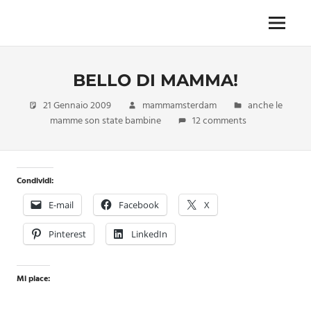
Skip
to
Menu
Unica,
content
imprescindibile,
imponderabile,
BELLO DI MAMMA!
inevitabile
Mammamsterdam
21 Gennaio 2009
mammamsterdam
anche le
da
mamme son state bambine
12 comments
oggi
anche
in
formato
Condividi:
monodose
e
E-mail
Facebook
X
nuova
confezione
Pinterest
LinkedIn
migliorata
Mi piace: