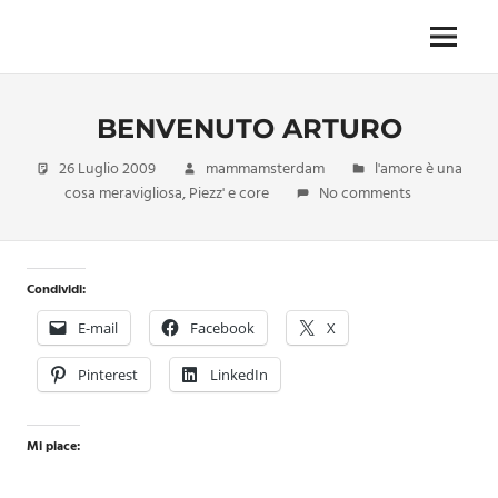
Skip
to
Menu
Unica,
content
imprescindibile,
imponderabile,
BENVENUTO ARTURO
inevitabile
Mammamsterdam
26 Luglio 2009
mammamsterdam
l'amore è una
da
cosa meravigliosa
,
Piezz' e core
No comments
oggi
anche
in
formato
Condividi:
monodose
e
E-mail
Facebook
X
nuova
confezione
Pinterest
LinkedIn
migliorata
Mi piace: