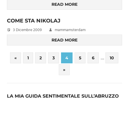
READ MORE
COME STA NIKOLAJ
3 Dicembre 2009
mammamsterdam
READ MORE
Paginazione
…
Previous
«
1
2
3
4
5
6
10
Posts
degli
Next
»
Posts
articoli
LA MIA GUIDA SENTIMENTALE SULL’ABRUZZO