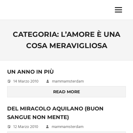
Skip
to
Menu
Unica,
content
imprescindibile,
imponderabile,
CATEGORIA:
L’AMORE È UNA
inevitabile
Mammamsterdam
COSA MERAVIGLIOSA
da
oggi
anche
in
UN ANNO IN PIÙ
formato
monodose
14 Marzo 2010
mammamsterdam
e
READ MORE
nuova
confezione
migliorata
DEL MIRACOLO AQUILANO (BUON
SANGUE NON MENTE)
12 Marzo 2010
mammamsterdam