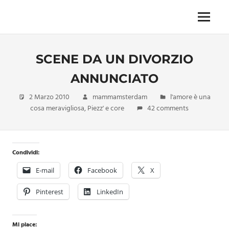
Skip
to
Menu
Unica,
content
imprescindibile,
imponderabile,
SCENE DA UN DIVORZIO
inevitabile
Mammamsterdam
ANNUNCIATO
da
oggi
2 Marzo 2010
mammamsterdam
l'amore è una
anche
cosa meravigliosa
,
Piezz' e core
42 comments
in
formato
monodose
e
Condividi:
nuova
E-mail
Facebook
X
confezione
migliorata
Pinterest
LinkedIn
Mi piace: