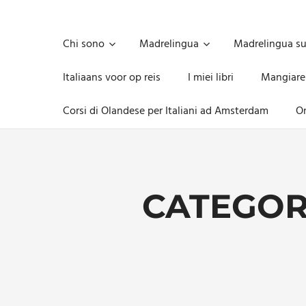
Skip
to
Unica,
content
imprescindibile,
Chi sono
Madrelingua
Madrelingua s
imponderabile,
inevitabile
Italiaans voor op reis
I miei libri
Mangiare
Mammamsterdam
da
Corsi di Olandese per Italiani ad Amsterdam
On
oggi
anche
in
formato
monodose
e
CATEGOR
nuova
confezione
migliorata