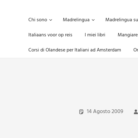
Skip
to
Unica,
content
imprescindibile,
Chi sono
Madrelingua
Madrelingua s
imponderabile,
inevitabile
Italiaans voor op reis
I miei libri
Mangiare
Mammamsterdam
da
Corsi di Olandese per Italiani ad Amsterdam
On
oggi
anche
in
formato
monodose
e
nuova
confezione
migliorata
14 Agosto 2009