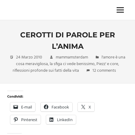
Skip
to
Menu
Unica,
content
imprescindibile,
imponderabile,
CEROTTI DI PAROLE PER
inevitabile
Mammamsterdam
L’ANIMA
da
oggi
24 Marzo 2010
mammamsterdam
l'amore è una
anche
cosa meravigliosa
,
la sfiga ci vede benissimo
,
Piezz' e core
,
in
riflessioni profonde sui fatti della vita
12 comments
formato
monodose
e
nuova
Condividi:
confezione
E-mail
Facebook
X
migliorata
Pinterest
LinkedIn