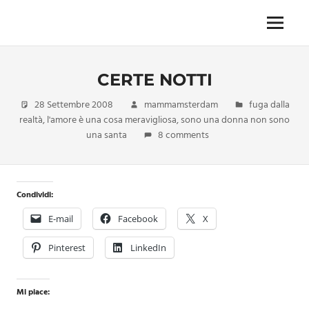
Skip
to
Menu
Unica,
content
imprescindibile,
imponderabile,
CERTE NOTTI
inevitabile
Mammamsterdam
28 Settembre 2008
mammamsterdam
fuga dalla
da
realtà
,
l'amore è una cosa meravigliosa
,
sono una donna non sono
oggi
una santa
8 comments
anche
in
formato
monodose
Condividi:
e
nuova
E-mail
Facebook
X
confezione
migliorata
Pinterest
LinkedIn
Mi piace: