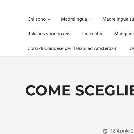
Skip
to
Unica,
content
imprescindibile,
Chi sono
Madrelingua
Madrelingua s
imponderabile,
inevitabile
Italiaans voor op reis
I miei libri
Mangiare
Mammamsterdam
da
Corsi di Olandese per Italiani ad Amsterdam
On
oggi
anche
in
formato
monodose
e
COME SCEGLIE
nuova
confezione
migliorata
12 Aprile 2