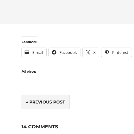
Condividi:
E-mail
Facebook
X
Pinterest
Mi piace:
Navigazione
PREVIOUS POST
articoli
14 COMMENTS