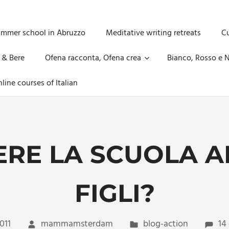
ummer school in Abruzzo
Meditative writing retreats
Cu
 & Bere
Ofena racconta, Ofena crea
Bianco, Rosso e N
line courses of Italian
RE LA SCUOLA A
FIGLI?
011
mammamsterdam
blog-action
14