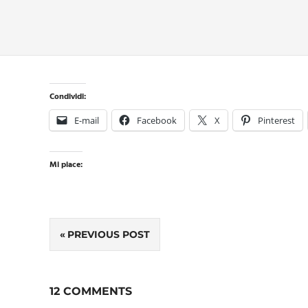
Condividi:
E-mail
Facebook
X
Pinterest
Mi piace:
Navigazione
PREVIOUS POST
articoli
12 COMMENTS