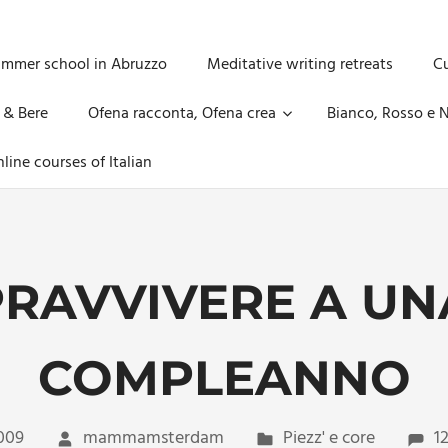
ummer school in Abruzzo
Meditative writing retreats
Cu
 & Bere
Ofena racconta, Ofena crea
Bianco, Rosso e N
line courses of Italian
RAVVIVERE A UNA
COMPLEANNO
009
mammamsterdam
Piezz' e core
1