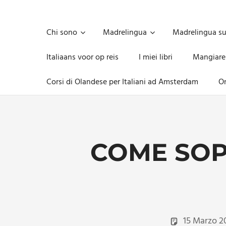
Skip
to
Unica,
content
imprescindibile,
Chi sono
Madrelingua
Madrelingua s
imponderabile,
inevitabile
Italiaans voor op reis
I miei libri
Mangiare
Mammamsterdam
da
Corsi di Olandese per Italiani ad Amsterdam
On
oggi
anche
in
formato
monodose
e
COME SOP
nuova
confezione
migliorata
15 Marzo 2