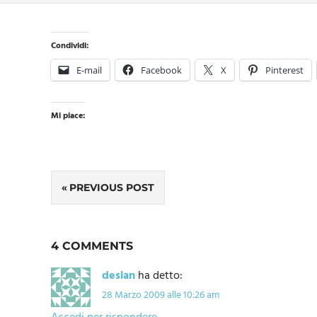
Condividi:
E-mail
Facebook
X
Pinterest
Mi piace:
Navigazione
PREVIOUS POST
articoli
4 COMMENTS
desian
ha detto:
28 Marzo 2009 alle 10:26 am