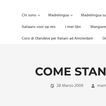
Skip
to
Unica,
content
imprescindibile,
Chi sono
Madrelingua
Madrelingua s
imponderabile,
inevitabile
Italiaans voor op reis
I miei libri
Mangiare
Mammamsterdam
da
Corsi di Olandese per Italiani ad Amsterdam
On
oggi
anche
in
formato
monodose
e
COME STAN
nuova
confezione
migliorata
28 Marzo 2009
mam