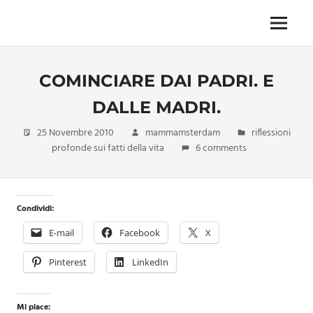
Skip
to
Menu
Unica,
content
imprescindibile,
imponderabile,
COMINCIARE DAI PADRI. E
inevitabile
Mammamsterdam
DALLE MADRI.
da
oggi
25 Novembre 2010
mammamsterdam
riflessioni
anche
profonde sui fatti della vita
6 comments
in
formato
monodose
e
Condividi:
nuova
E-mail
Facebook
X
confezione
migliorata
Pinterest
LinkedIn
Mi piace: