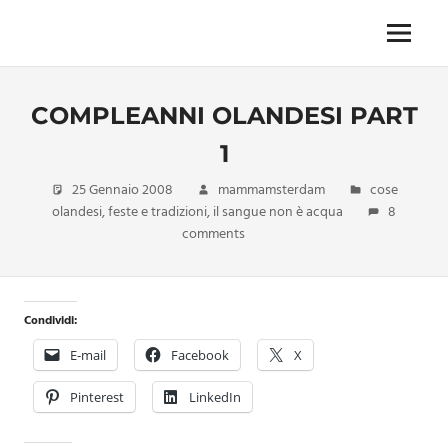
Skip
to
Menu
Unica,
content
imprescindibile,
imponderabile,
COMPLEANNI OLANDESI PART
inevitabile
Mammamsterdam
1
da
oggi
25 Gennaio 2008
mammamsterdam
cose
anche
olandesi
,
feste e tradizioni
,
il sangue non è acqua
8
in
comments
formato
monodose
e
nuova
Condividi:
confezione
E-mail
Facebook
X
migliorata
Pinterest
LinkedIn