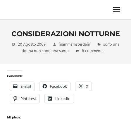
Skip
to
Menu
Unica,
content
imprescindibile,
imponderabile,
CONSIDERAZIONI NOTTURNE
inevitabile
Mammamsterdam
20 Agosto 2009
mammamsterdam
sono una
da
donna non sono una santa
8 comments
oggi
anche
in
formato
Condividi:
monodose
e
E-mail
Facebook
X
nuova
confezione
Pinterest
LinkedIn
migliorata
Mi piace: