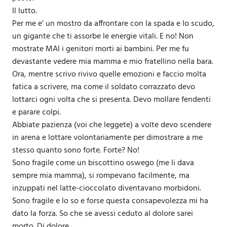
Il lutto.
Per me e’ un mostro da affrontare con la spada e lo scudo,
un gigante che ti assorbe le energie vitali. E no! Non
mostrate MAI i genitori morti ai bambini. Per me fu
devastante vedere mia mamma e mio fratellino nella bara.
Ora, mentre scrivo rivivo quelle emozioni e faccio molta
fatica a scrivere, ma come il soldato corrazzato devo
lottarci ogni volta che si presenta. Devo mollare fendenti
e parare colpi.
Abbiate pazienza (voi che leggete) a volte devo scendere
in arena e lottare volontariamente per dimostrare a me
stesso quanto sono forte. Forte? No!
Sono fragile come un biscottino oswego (me li dava
sempre mia mamma), si rompevano facilmente, ma
inzuppati nel latte-cioccolato diventavano morbidoni.
Sono fragile e lo so e forse questa consapevolezza mi ha
dato la forza. So che se avessi ceduto al dolore sarei
morto. Di dolore.