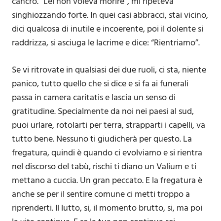
cancro. “Lei non voleva morire”, mi ripeteva
singhiozzando forte. In quei casi abbracci, stai vicino,
dici qualcosa di inutile e incoerente, poi il dolente si
raddrizza, si asciuga le lacrime e dice: “Rientriamo”.
Se vi ritrovate in qualsiasi dei due ruoli, ci sta, niente
panico, tutto quello che si dice e si fa ai funerali
passa in camera caritatis e lascia un senso di
gratitudine. Specialmente da noi nei paesi al sud,
puoi urlare, rotolarti per terra, strapparti i capelli, va
tutto bene. Nessuno ti giudicherà per questo. La
fregatura, quindi è quando ci evolviamo e si rientra
nel discorso del tabù, rischi ti diano un Valium e ti
mettano a cuccia. Un gran peccato. E la fregatura è
anche se per il sentire comune ci metti troppo a
riprenderti. Il lutto, si, il momento brutto, si, ma poi