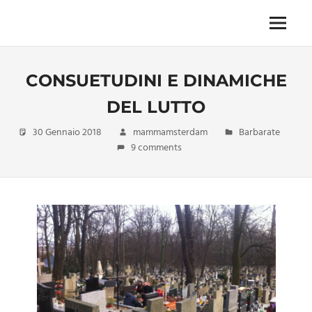
Skip
to
Menu
Unica,
content
imprescindibile,
imponderabile,
CONSUETUDINI E DINAMICHE
inevitabile
Mammamsterdam
DEL LUTTO
da
oggi
30 Gennaio 2018
mammamsterdam
Barbarate
anche
9 comments
in
formato
monodose
e
nuova
confezione
migliorata