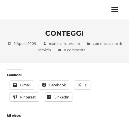
Skip
to
Menu
Unica,
content
imprescindibile,
imponderabile,
CONTEGGI
inevitabile
Mammamsterdam
9 Aprile 2009
mammamsterdam
comunicazioni di
da
servizio
8 comments
oggi
anche
in
formato
Condividi:
monodose
e
E-mail
Facebook
X
nuova
confezione
Pinterest
LinkedIn
migliorata
Mi piace: