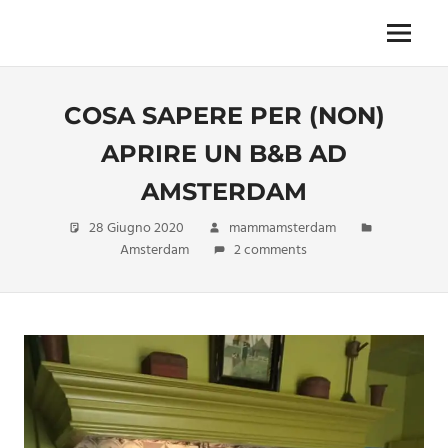
Skip
to
Menu
Unica,
content
imprescindibile,
imponderabile,
COSA SAPERE PER (NON)
inevitabile
Mammamsterdam
APRIRE UN B&B AD
da
oggi
AMSTERDAM
anche
in
28 Giugno 2020
mammamsterdam
formato
Amsterdam
2 comments
monodose
e
nuova
confezione
migliorata