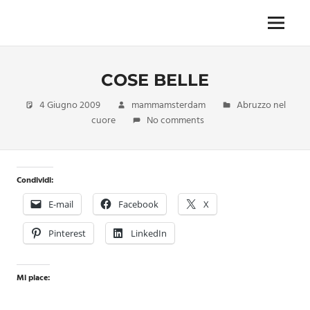
Skip
to
Menu
Unica,
content
imprescindibile,
imponderabile,
COSE BELLE
inevitabile
Mammamsterdam
4 Giugno 2009
mammamsterdam
Abruzzo nel
da
cuore
No comments
oggi
anche
in
formato
Condividi:
monodose
e
E-mail
Facebook
X
nuova
confezione
Pinterest
LinkedIn
migliorata
Mi piace: