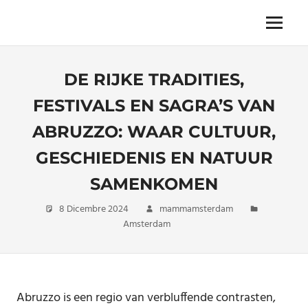
Skip
to
Menu
Unica,
content
imprescindibile,
imponderabile,
DE RIJKE TRADITIES,
inevitabile
Mammamsterdam
FESTIVALS EN SAGRA’S VAN
da
oggi
ABRUZZO: WAAR CULTUUR,
anche
in
GESCHIEDENIS EN NATUUR
formato
SAMENKOMEN
monodose
e
8 Dicembre 2024
mammamsterdam
nuova
Amsterdam
confezione
migliorata
Abruzzo is een regio van verbluffende contrasten,