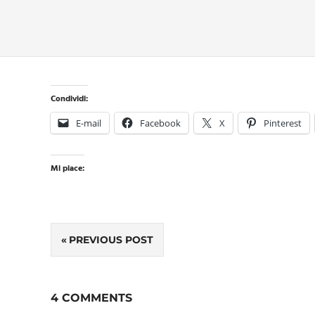
Condividi:
E-mail
Facebook
X
Pinterest
Mi piace:
Navigazione
PREVIOUS POST
articoli
4 COMMENTS