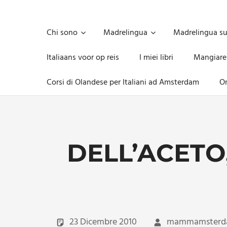
Skip
to
Unica,
content
imprescindibile,
Chi sono
Madrelingua
Madrelingua s
imponderabile,
inevitabile
Italiaans voor op reis
I miei libri
Mangiare
Mammamsterdam
da
Corsi di Olandese per Italiani ad Amsterdam
On
oggi
anche
in
formato
monodose
e
DELL’ACETO
nuova
confezione
migliorata
23 Dicembre 2010
mammamster