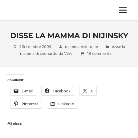
Skip
to
Menu
Unica,
content
imprescindibile,
imponderabile,
DISSE LA MAMMA DI NIJINSKY
inevitabile
Mammamsterdam
1 Settembre 2009
mammamsterdam
disse la
da
mamma di Leonardo da Vinci
18 comments
oggi
anche
in
formato
Condividi:
monodose
e
E-mail
Facebook
X
nuova
confezione
Pinterest
LinkedIn
migliorata
Mi piace: