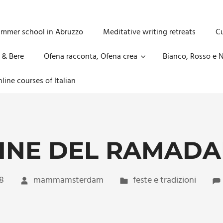
ummer school in Abruzzo
Meditative writing retreats
Cu
 & Bere
Ofena racconta, Ofena crea
Bianco, Rosso e N
line courses of Italian
INE DEL RAMAD
8
mammamsterdam
feste e tradizioni