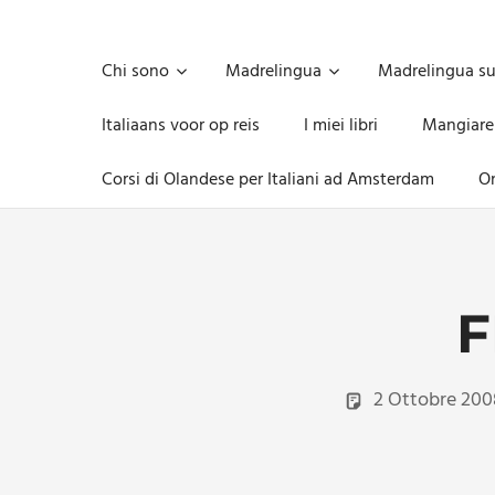
Skip
to
Unica,
content
imprescindibile,
Chi sono
Madrelingua
Madrelingua s
imponderabile,
inevitabile
Italiaans voor op reis
I miei libri
Mangiare
Mammamsterdam
da
Corsi di Olandese per Italiani ad Amsterdam
On
oggi
anche
in
formato
monodose
e
F
nuova
confezione
migliorata
2 Ottobre 200