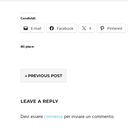
Condividi:
E-mail
Facebook
X
Pinterest
Mi piace:
Navigazione
PREVIOUS POST
articoli
LEAVE A REPLY
Devi essere
connesso
per inviare un commento.