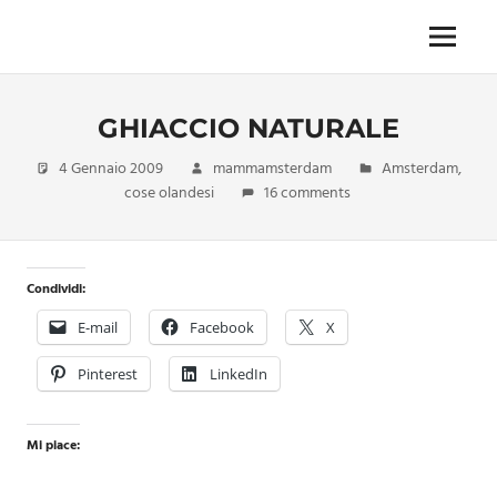
Skip
to
Menu
Unica,
content
imprescindibile,
imponderabile,
GHIACCIO NATURALE
inevitabile
Mammamsterdam
4 Gennaio 2009
mammamsterdam
Amsterdam
,
da
cose olandesi
16 comments
oggi
anche
in
formato
Condividi:
monodose
e
E-mail
Facebook
X
nuova
confezione
Pinterest
LinkedIn
migliorata
Mi piace: