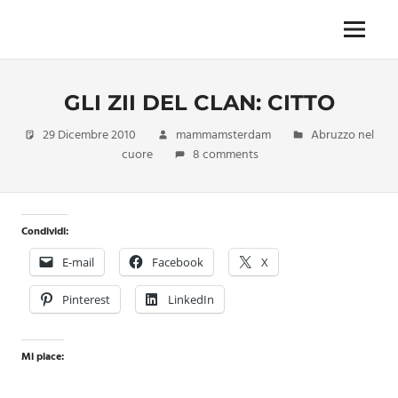
Skip
to
Menu
Unica,
content
imprescindibile,
imponderabile,
GLI ZII DEL CLAN: CITTO
inevitabile
Mammamsterdam
29 Dicembre 2010
mammamsterdam
Abruzzo nel
da
cuore
8 comments
oggi
anche
in
formato
Condividi:
monodose
e
E-mail
Facebook
X
nuova
confezione
Pinterest
LinkedIn
migliorata
Mi piace: