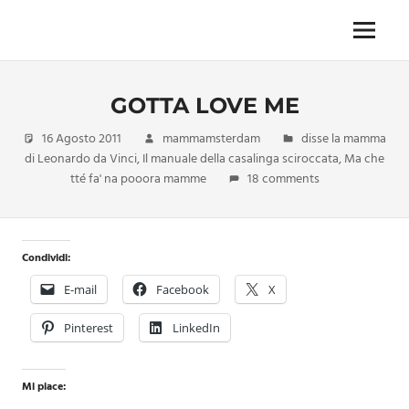
Skip
to
Menu
Unica,
content
imprescindibile,
imponderabile,
GOTTA LOVE ME
inevitabile
Mammamsterdam
16 Agosto 2011
mammamsterdam
disse la mamma
da
di Leonardo da Vinci
,
Il manuale della casalinga sciroccata
,
Ma che
oggi
tté fa' na pooora mamme
18 comments
anche
in
formato
monodose
Condividi:
e
nuova
E-mail
Facebook
X
confezione
migliorata
Pinterest
LinkedIn
Mi piace: