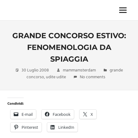
Skip
to
Menu
Unica,
content
imprescindibile,
imponderabile,
GRANDE CONCORSO ESTIVO:
inevitabile
Mammamsterdam
FENOMENOLOGIA DA
da
oggi
SPIAGGIA
anche
in
30 Luglio 2008
mammamsterdam
grande
formato
concorso
,
udite udite
No comments
monodose
e
nuova
confezione
Condividi:
migliorata
E-mail
Facebook
X
Pinterest
LinkedIn